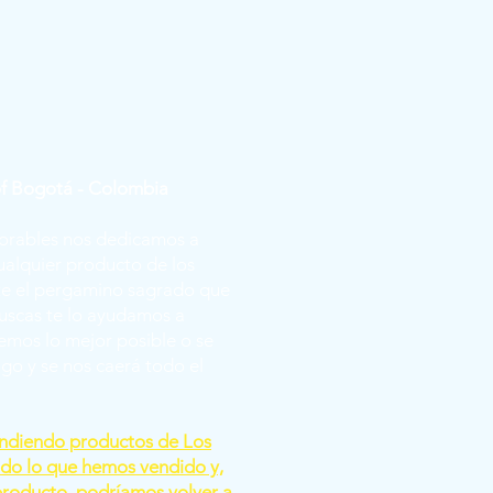
of Bogotá - Colombia
rables nos dedicamos a
ualquier producto de los
e el pergamino sagrado que
uscas te lo ayudamos a
emos lo mejor posible o se
go y se nos caerá todo el
ndiendo productos de Los
odo lo que hemos vendido y,
 producto, podríamos volver a