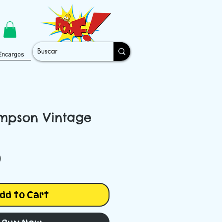
Encargos
impson Vintage
Price
0
dd to Cart