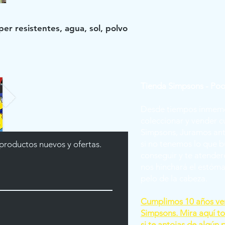
per resistentes, agua, sol, polvo
Facebook Poof
Tienda Simpsons - Po
Instagram
Poof
Desde tiempos inmemo
WhatsApp
Poof
coleccionar y vender c
Canal YouTube
Simpsons,
Juramos ant
si no tenemos lo que b
 productos nuevos y ofertas.
conseguir y te atender
nos hinchará el estóma
pelo de la cabeza.
Cumplimos 10 años ve
Simpsons. Mira aquí t
si te antojas de algún